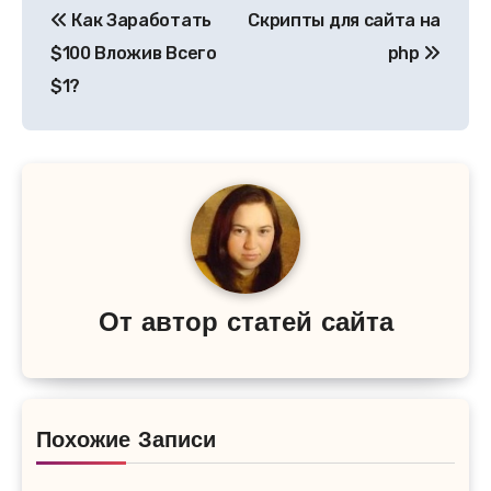
Как Заработать
Скрипты для сайта на
по
$100 Вложив Всего
php
записям
$1?
От
автор статей сайта
Похожие Записи